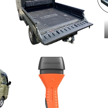
チー
スズキ スーパーキャリィ用 荷台保護カバー_
MA
ベッドライナー_オーバーレール_MAXLINE
¥90,200
R
ー(ダ
LIFE HAMMER EVOLUTION 緊急脱出用
LI
ハンマー
¥4,180