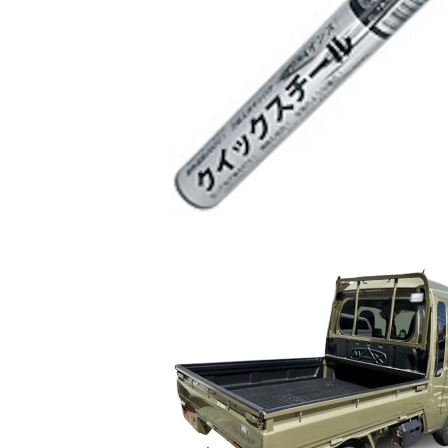
【正規輸入品】クイックスチクィックス
ル 4oz （113g） 1本
¥5,480
MAXLINER 軽トラックベッドライナ
イハツ_ジャンボ用)
¥90,200