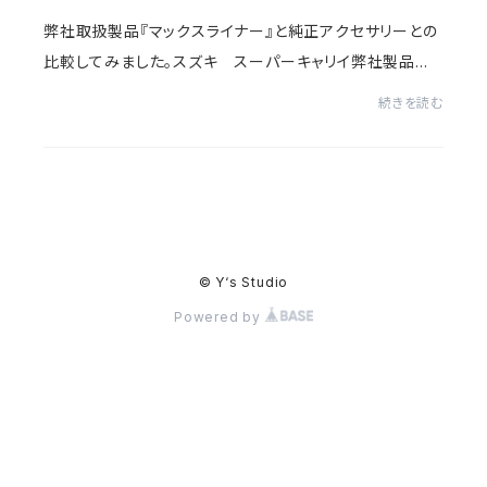
弊社取扱製品『マックスライナー』と純正アクセサリーとの
比較してみました。スズキ スーパーキャリイ弊社製品
『マックスライナー』 価格 ￥71,280円純正アクセサリ
続きを読む
ー 『キャビンバックモール』+『荷台マッ...
© Y‘s Studio
Powered by